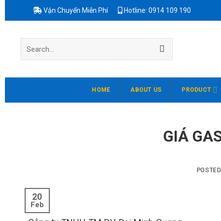
Skip
Vận Chuyển Miễn Phí
Hotline: 0914 109 190
to
content
Search
for:
HOME
ABOUT US
PRODUCT
GIÁ GA
POSTE
20
Feb