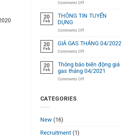
on
Comments Off
THÁNG
Thông
02/2025
THÔNG TIN TUYỂN
báo
20
/2020
Feb
lịch
DỤNG
nghỉ
on
Comments Off
Tết
THÔNG
Âm
GIÁ GAS THÁNG 04/2022
TIN
20
lịch
Feb
TUYỂN
on
Comments Off
Ất
DỤNG
GIÁ
Tỵ
Thông báo biến động giá
GAS
20
2025
Feb
THÁNG
gas tháng 04/2021
04/2022
on
Comments Off
Thông
báo
biến
CATEGORIES
động
giá
gas
New
(16)
tháng
04/2021
Recruitment
(1)