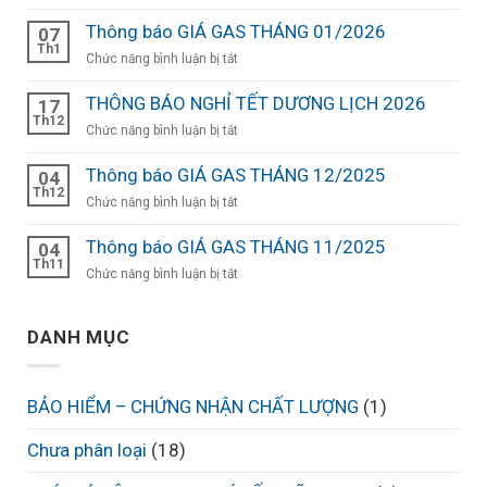
THÔNG
BÁO
Thông báo GIÁ GAS THÁNG 01/2026
07
NGHỈ
Th1
ở
Chức năng bình luận bị tắt
TẾT
Thông
NGUYÊN
báo
THÔNG BÁO NGHỈ TẾT DƯƠNG LỊCH 2026
17
ĐÁN
GIÁ
Th12
ở
Chức năng bình luận bị tắt
NĂM
GAS
THÔNG
BÍNH
THÁNG
BÁO
Thông báo GIÁ GAS THÁNG 12/2025
NGỌ
04
01/2026
NGHỈ
Th12
2026
ở
Chức năng bình luận bị tắt
TẾT
Thông
DƯƠNG
báo
Thông báo GIÁ GAS THÁNG 11/2025
04
LỊCH
GIÁ
Th11
ở
Chức năng bình luận bị tắt
2026
GAS
Thông
THÁNG
báo
12/2025
DANH MỤC
GIÁ
GAS
THÁNG
11/2025
BẢO HIỂM – CHỨNG NHẬN CHẤT LƯỢNG
(1)
Chưa phân loại
(18)