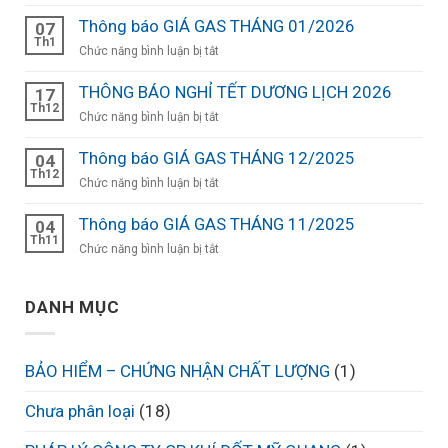
THÔNG
BÁO
Thông báo GIÁ GAS THÁNG 01/2026
07
NGHỈ
Th1
ở
Chức năng bình luận bị tắt
TẾT
Thông
NGUYÊN
báo
THÔNG BÁO NGHỈ TẾT DƯƠNG LỊCH 2026
17
ĐÁN
GIÁ
Th12
ở
Chức năng bình luận bị tắt
NĂM
GAS
THÔNG
BÍNH
THÁNG
BÁO
Thông báo GIÁ GAS THÁNG 12/2025
NGỌ
04
01/2026
NGHỈ
Th12
2026
ở
Chức năng bình luận bị tắt
TẾT
Thông
DƯƠNG
báo
Thông báo GIÁ GAS THÁNG 11/2025
04
LỊCH
GIÁ
Th11
ở
Chức năng bình luận bị tắt
2026
GAS
Thông
THÁNG
báo
12/2025
DANH MỤC
GIÁ
GAS
THÁNG
11/2025
BẢO HIỂM – CHỨNG NHẬN CHẤT LƯỢNG
(1)
Chưa phân loại
(18)